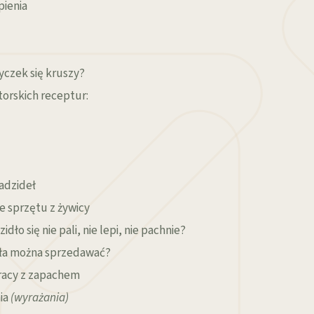
pienia
yczek się kruszy?
torskich receptur:
kadzideł
e sprzętu z żywicy
idło się nie pali, nie lepi, nie pachnie?
idła można sprzedawać?
pracy z zapachem
nia
(wyrażania)