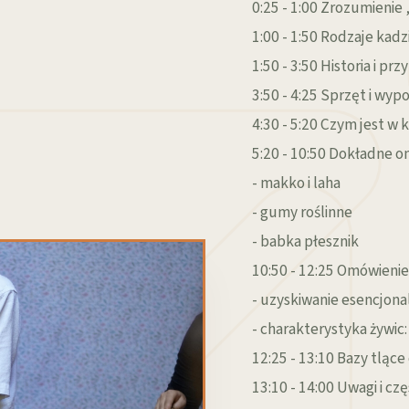
0:25 - 1:00 Zrozumieni
1:00 - 1:50 Rodzaje kadz
1:50 - 3:50 Historia i pr
3:50 - 4:25 Sprzęt i wyp
4:30 - 5:20 Czym jest w 
5:20 - 10:50 Dokładne o
- makko i laha
- gumy roślinne
- babka płesznik
10:50 - 12:25 Omówienie
- uzyskiwanie esencjon
- charakterystyka żywic:
12:25 - 13:10 Bazy tląc
13:10 - 14:00 Uwagi i cz