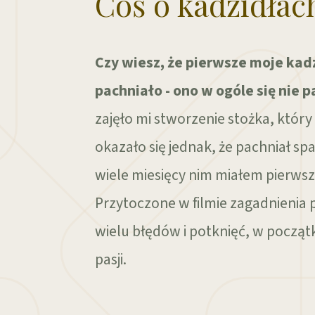
Coś o kadzidłac
Czy wiesz, że pierwsze moje kadz
pachniało - ono w ogóle się nie pa
zajęło mi stworzenie stożka, który b
okazało się jednak, że pachniał sp
wiele miesięcy nim miałem pierwsz
Przytoczone w filmie zagadnienia
wielu błędów i potknięć, w począt
pasji.