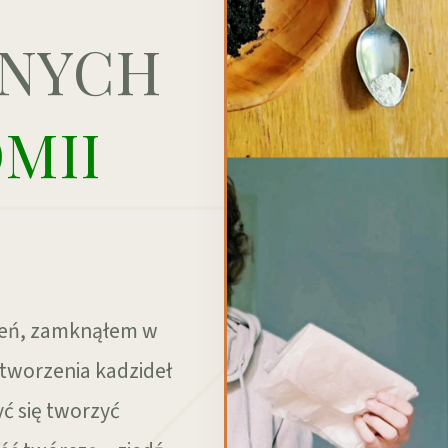
ZNYCH
MII
czeń, zamknąłem w
 tworzenia kadzideł
yć się tworzyć