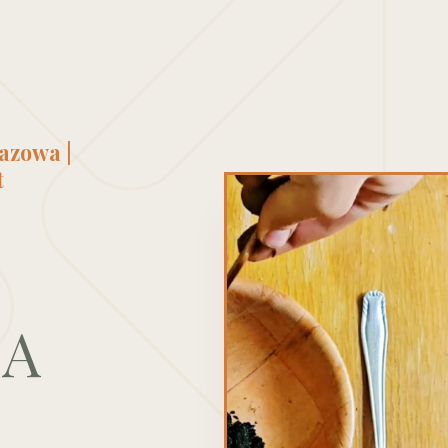
razowa
|
t
IA