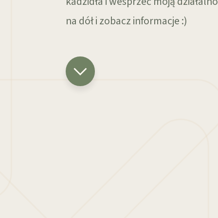
kadzidła i wesprzeć moją działalno
na dół i zobacz informacje :)