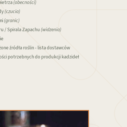
wietrza
(obecności)
ody
(czucia)
mi
(granic)
eru / Spirala Zapachu
(widzenia)
ie
one źródła roślin - lista dostawców
ości potrzebnych do produkcji kadzideł