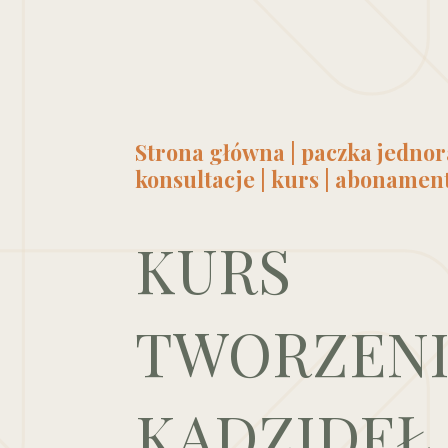
Strona główna
|
paczka jedno
konsultacje
|
kurs
|
abonamen
KURS
TWORZEN
KADZIDEŁ