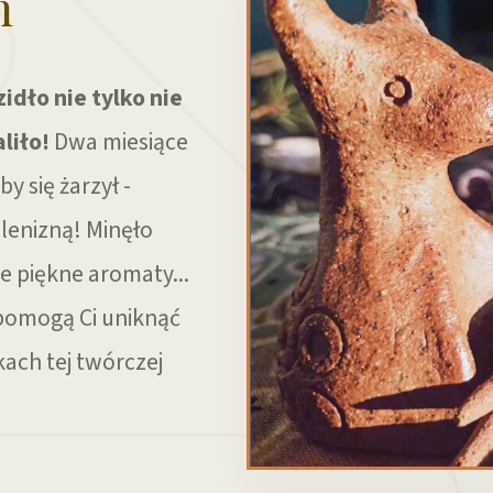
h
idło nie tylko nie
liło!
Dwa miesiące
y się żarzył -
alenizną! Minęło
e piękne aromaty...
 pomogą Ci uniknąć
kach tej twórczej