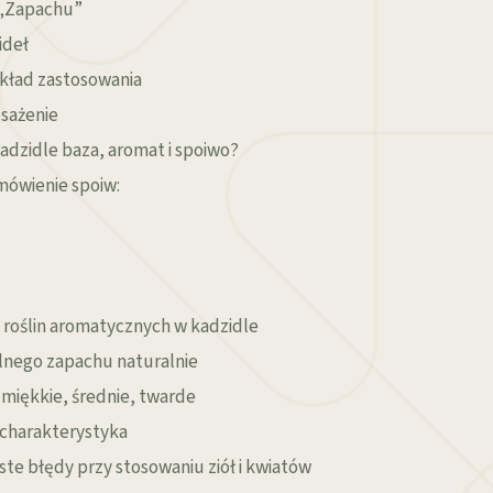
e „Zapachu”
ideł
zykład zastosowania
osażenie
kadzidle baza, aromat i spoiwo?
mówienie spoiw:
 roślin aromatycznych w kadzidle
alnego zapachu naturalnie
 miękkie, średnie, twarde
e charakterystyka
ęste błędy przy stosowaniu ziół i kwiatów